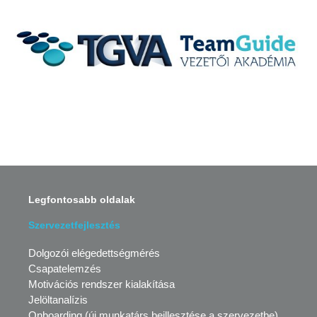
Legfontosabb oldalak
Szervezetfejlesztés
Dolgozói elégedettségmérés
Csapatelemzés
Motivációs rendszer kialakítása
Jelöltanalízis
Onboarding
(új munkatárs beillesztése a szervezetbe)