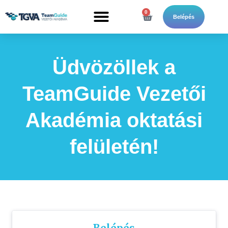
to
content
0
Kosár
Belépés
Üdvözöllek a
TeamGuide Vezetői
Akadémia oktatási
felületén!