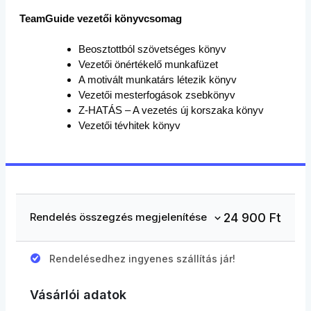
TeamGuide vezetői könyvcsomag
Beosztottból szövetséges könyv
Vezetői önértékelő munkafüzet
A motivált munkatárs létezik könyv
Vezetői mesterfogások zsebkönyv
Z-HATÁS – A vezetés új korszaka könyv
Vezetői tévhitek könyv
24 900
Ft
Rendelés összegzés megjelenítése
Rendelésedhez ingyenes szállítás jár!
Vásárlói adatok