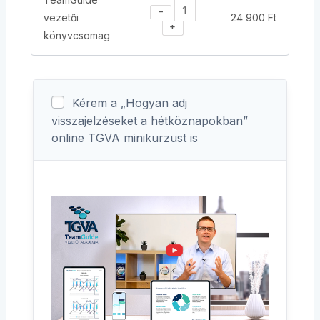
−
vezetői
24 900
Ft
+
könyvcsomag
Kérem a „Hogyan adj
visszajelzéseket a hétköznapokban”
online TGVA minikurzust is