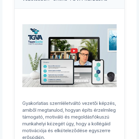
Gyakorlatias szemléletváltó vezetői képzés,
amiből megtanulod, hogyan építs érzelmileg
támogató, motiváló és megoldásfókuszú
munkahelyi közegét úgy, hogy a kollégáid
motivációja és elköteleződése egyszerre
erősödjön.