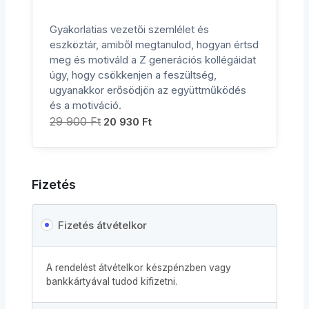
Gyakorlatias vezetői szemlélet és
eszköztár, amiből megtanulod, hogyan értsd
meg és motiváld a Z generációs kollégáidat
úgy, hogy csökkenjen a feszültség,
ugyanakkor erősödjön az együttműködés
és a motiváció.
29 900
Ft
20 930
Ft
Fizetés
Fizetés átvételkor
A rendelést átvételkor készpénzben vagy
bankkártyával tudod kifizetni.