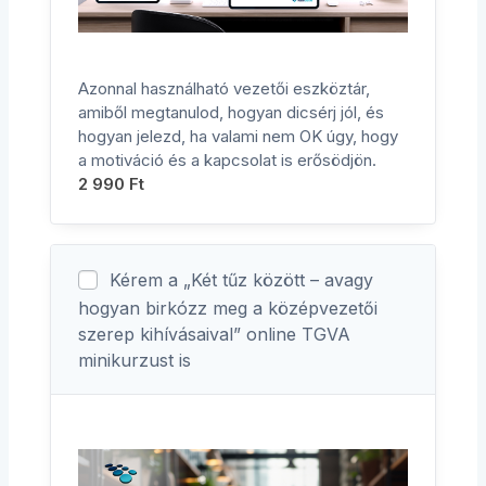
Azonnal használható vezetői eszköztár,
amiből megtanulod, hogyan dicsérj jól, és
hogyan jelezd, ha valami nem OK úgy, hogy
a motiváció és a kapcsolat is erősödjön.
2 990
Ft
Kérem a „Két tűz között – avagy
hogyan birkózz meg a középvezetői
szerep kihívásaival” online TGVA
minikurzust is