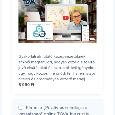
Gyakorlati útmutató középvezetőknek,
amiből megtanulod, hogyan kezeld a felülről
jövő elvárásokat és az alulról jövő igényeket
úgy, hogy közben ne őrlődj fel, hanem stabil,
hiteles és eredményes vezető maradj.
8 990
Ft
Kérem a „Pozitív pszichológia a
vezetésben” online TGVA kurzust is