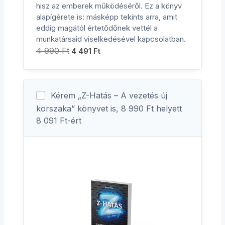
hisz az emberek működéséről. Ez a könyv
alapígérete is: másképp tekints arra, amit
eddig magától értetődőnek vettél a
munkatársaid viselkedésével kapcsolatban.
4 990
Ft
4 491
Ft
Kérem „Z-Hatás – A vezetés új
korszaka” könyvet is, 8 990 Ft helyett
8 091 Ft-ért