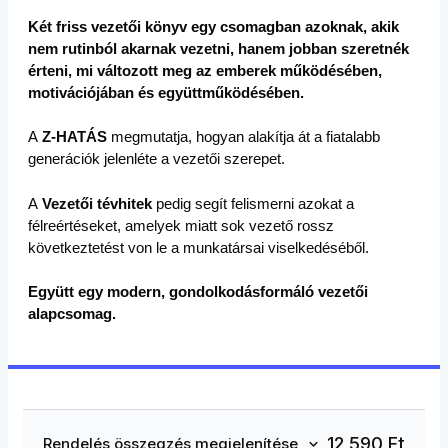
Két friss vezetői könyv egy csomagban azoknak, akik
nem rutinból akarnak vezetni, hanem jobban szeretnék
érteni, mi változott meg az emberek működésében,
motivációjában és együttműködésében.
A
Z-HATÁS
megmutatja, hogyan alakítja át a fiatalabb
generációk jelenléte a vezetői szerepet.
A
Vezetői tévhitek
pedig segít felismerni azokat a
félreértéseket, amelyek miatt sok vezető rossz
következtetést von le a munkatársai viselkedéséből.
Együtt egy modern, gondolkodásformáló vezetői
alapcsomag.
12 590
Ft
Rendelés összegzés megjelenítése