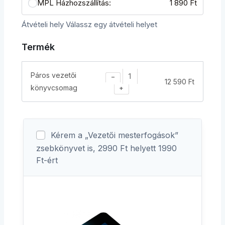
MPL Házhozszállítás:
1 890
Ft
Átvételi hely
Válassz egy átvételi helyet
Termék
Páros vezetői
−
12 590
Ft
könyvcsomag
+
Kérem a „Vezetői mesterfogások”
zsebkönyvet is, 2990 Ft helyett 1990
Ft-ért