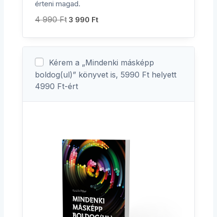
érteni magad.
4 990
Ft
3 990
Ft
Kérem a „Mindenki másképp
boldog(ul)” könyvet is, 5990 Ft helyett
4990 Ft-ért