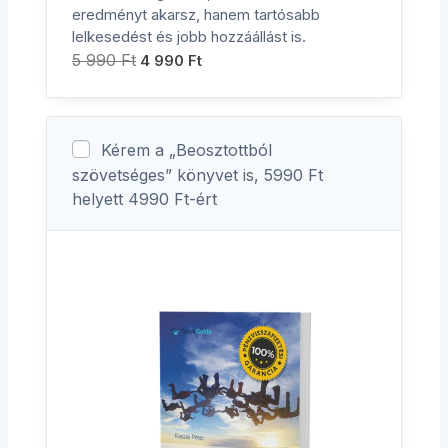
eredményt akarsz, hanem tartósabb
lelkesedést és jobb hozzáállást is.
5 990
Ft
4 990
Ft
Kérem a „Beosztottból
szövetséges” könyvet is, 5990 Ft
helyett 4990 Ft-ért