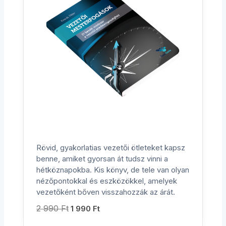
Rövid, gyakorlatias vezetői ötleteket kapsz
benne, amiket gyorsan át tudsz vinni a
hétköznapokba. Kis könyv, de tele van olyan
nézőpontokkal és eszközökkel, amelyek
vezetőként bőven visszahozzák az árát.
2 990
Ft
1 990
Ft