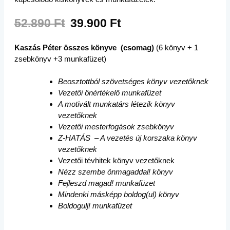
52.890 Ft
39.900 Ft
Kaszás Péter összes könyve (csomag)
(6 könyv + 1
zsebkönyv +3 munkafüzet)
Beosztottból szövetséges könyv vezetőknek
Vezetői önértékelő munkafüzet
A motivált munkatárs létezik könyv
vezetőknek
Vezetői mesterfogások zsebkönyv
Z-HATÁS – A vezetés új korszaka könyv
vezetőknek
Vezetői tévhitek könyv vezetőknek
Nézz szembe önmagaddal! könyv
Fejleszd magad! munkafüzet
Mindenki másképp boldog(ul) könyv
Boldogulj! munkafüzet