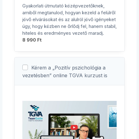
Gyakorlati útmutató középvezetőknek,
amiből megtanulod, hogyan kezeld a felülről
jövő elvárásokat és az alulról jövő igényeket
úgy, hogy közben ne őrlődj fel, hanem stabil,
hiteles és eredményes vezető maradj.
8 990
Ft
Kérem a „Pozitív pszichológia a
vezetésben” online TGVA kurzust is