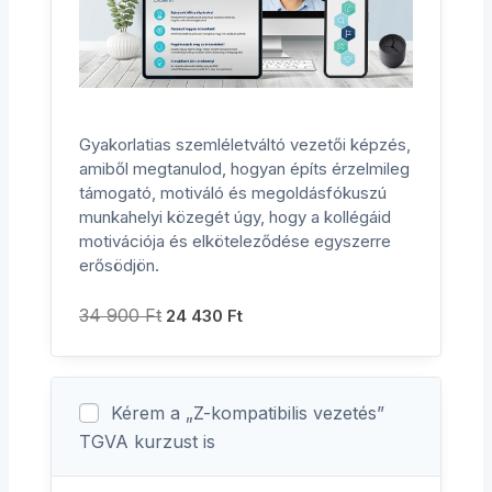
Gyakorlatias szemléletváltó vezetői képzés,
amiből megtanulod, hogyan építs érzelmileg
támogató, motiváló és megoldásfókuszú
munkahelyi közegét úgy, hogy a kollégáid
motivációja és elköteleződése egyszerre
erősödjön.
34 900
Ft
24 430
Ft
Kérem a „Z-kompatibilis vezetés”
TGVA kurzust is